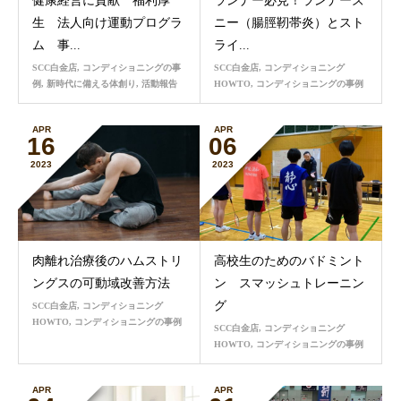
健康経営に貢献 福利厚
ランナー必見！ランナーズ
生 法人向け運動プログラ
ニー（腸脛靭帯炎）とスト
ム 事...
ライ...
SCC白金店
,
コンディショニングの事
SCC白金店
,
コンディショニング
例
,
新時代に備える体創り
,
活動報告
HOWTO
,
コンディショニングの事例
APR
APR
16
06
2023
2023
肉離れ治療後のハムストリ
高校生のためのバドミント
ングスの可動域改善方法
ン スマッシュトレーニン
グ
SCC白金店
,
コンディショニング
HOWTO
,
コンディショニングの事例
SCC白金店
,
コンディショニング
HOWTO
,
コンディショニングの事例
APR
APR