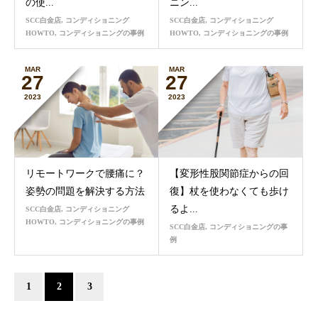
の使...
ニン...
SCC白金店
,
コンディショニング
SCC白金店
,
コンディショニング
HOWTO
,
コンディショニングの事例
HOWTO
,
コンディショニングの事例
MAR
MAR
27
27
2023
2023
リモートワークで腰痛に？
【変形性股関節症からの回
姿勢の問題を解決する方法
復】杖を使わなくても歩け
るよ...
SCC白金店
,
コンディショニング
HOWTO
,
コンディショニングの事例
SCC白金店
,
コンディショニングの事
例
1
2
3