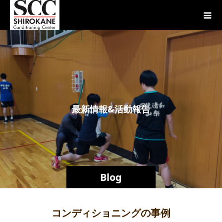
最
新
情
報
&
活
動
報
告
Blog
コンディショニングの事例