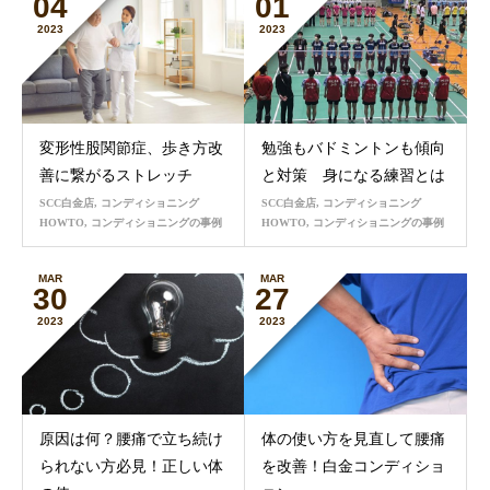
04
01
2023
2023
変形性股関節症、歩き方改
勉強もバドミントンも傾向
善に繋がるストレッチ
と対策 身になる練習とは
SCC白金店
,
コンディショニング
SCC白金店
,
コンディショニング
HOWTO
,
コンディショニングの事例
HOWTO
,
コンディショニングの事例
MAR
MAR
30
27
2023
2023
原因は何？腰痛で立ち続け
体の使い方を見直して腰痛
られない方必見！正しい体
を改善！白金コンディショ