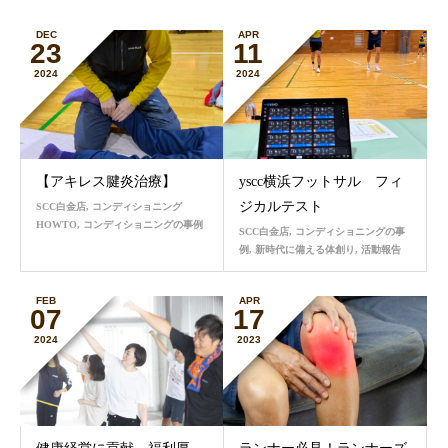
DEC
APR
23
11
2024
2024
【アキレス腱炎治療】
yscc横浜フットサル フィ
ジカルテスト
SCC白金店
,
コンディショニング
HOWTO
,
コンディショニングの事例
SCC白金店
,
コンディショニングの事
例
,
新時代に備える体創り
,
活動報告
FEB
APR
07
17
2024
2023