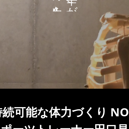
か
？
続可能な体力づくり NO