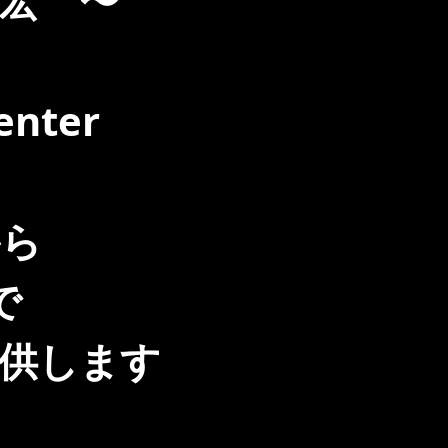
宏 〜
enter
から
で
供します