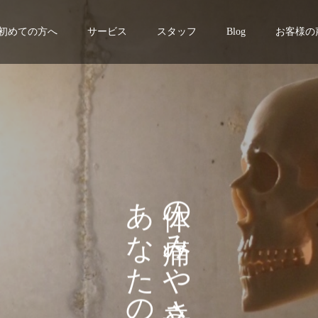
初めての方へ
サービス
スタッフ
Blog
お客様の
し
あ
の
て
な
み
い
た
や
ま
の
さ
せ
を
が
ん