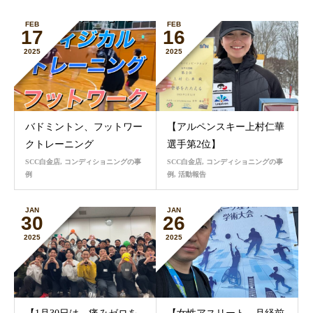
FEB
FEB
17
16
2025
2025
バドミントン、フットワー
【アルペンスキー上村仁華
クトレーニング
選手第2位】
SCC白金店
,
コンディショニングの事
SCC白金店
,
コンディショニングの事
例
例
,
活動報告
JAN
JAN
30
26
2025
2025