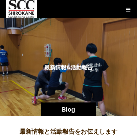
最
新
情
報
&
活
動
報
告
Blog
最新情報と活動報告をお伝えします