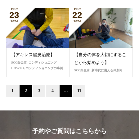
DEC
DEC
23
22
2024
2024
【アキレス腱炎治療】
【自分の体を大切にするこ
とから始めよう】
SCC白金店
,
コンディショニング
HOWTO
,
コンディショニングの事例
SCC白金店
,
新時代に備える体創り
1
2
3
4
…
11
予約やご質問はこちらから