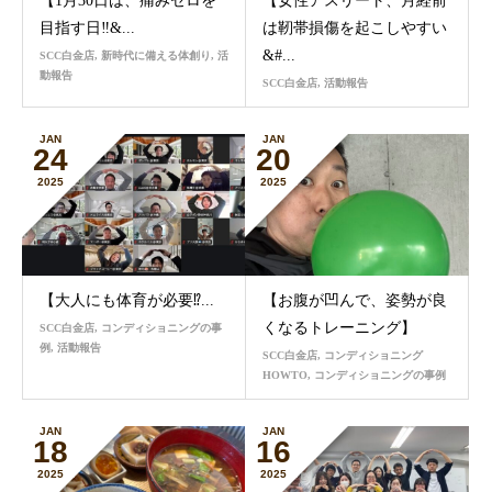
【1月30日は、痛みゼロを
【女性アスリート、月経前
目指す日‼&...
は靭帯損傷を起こしやすい
&#...
SCC白金店
,
新時代に備える体創り
,
活
動報告
SCC白金店
,
活動報告
JAN
JAN
24
20
2025
2025
【大人にも体育が必要⁉️...
【お腹が凹んで、姿勢が良
くなるトレーニング】
SCC白金店
,
コンディショニングの事
例
,
活動報告
SCC白金店
,
コンディショニング
HOWTO
,
コンディショニングの事例
JAN
JAN
18
16
2025
2025