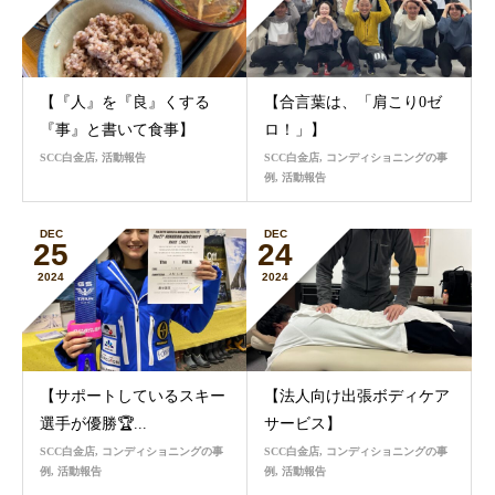
【『人』を『良』くする
【合言葉は、「肩こり0ゼ
『事』と書いて食事】
ロ！」】
SCC白金店
,
活動報告
SCC白金店
,
コンディショニングの事
例
,
活動報告
DEC
DEC
25
24
2024
2024
【サポートしているスキー
【法人向け出張ボディケア
選手が優勝🏆...
サービス】
SCC白金店
,
コンディショニングの事
SCC白金店
,
コンディショニングの事
例
,
活動報告
例
,
活動報告