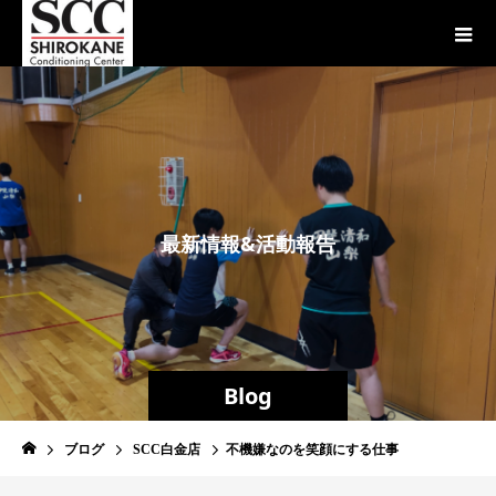
最
新
情
報
&
活
動
報
告
Blog
ブログ
SCC白金店
不機嫌なのを笑顔にする仕事