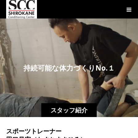
持
続
可
能
な
体
力
づ
く
り
N
o
.
１
ス
スタッフ紹介
スポーツトレーナー