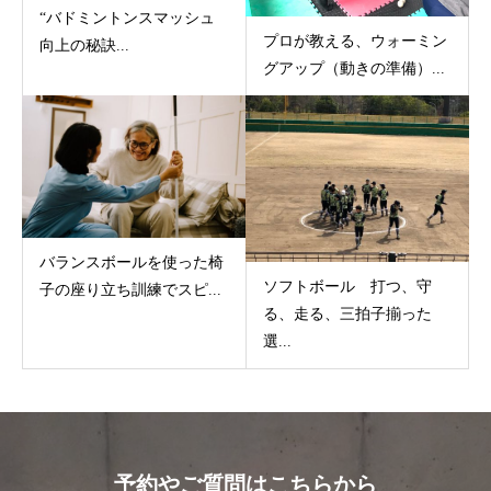
“バドミントンスマッシュ
プロが教える、ウォーミン
向上の秘訣...
グアップ（動きの準備）...
バランスボールを使った椅
ソフトボール 打つ、守
子の座り立ち訓練でスピ...
る、走る、三拍子揃った
選...
予約やご質問はこちらから