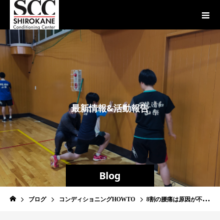
最
新
情
報
&
活
動
報
告
Blog
ブログ
コンディショニングHOWTO
8割の腰痛は原因が不明は本当か？