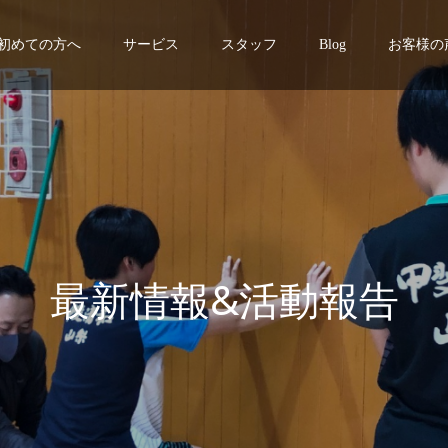
初めての方へ
サービス
スタッフ
Blog
お客様の
最
新
情
報
&
活
動
報
告