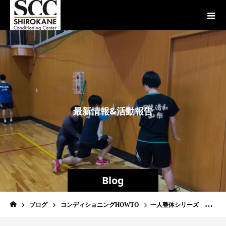
最
新
情
報
&
活
動
報
告
Blog
ブログ
コンディショニングHOWTO
一人整体シリーズ 硬い『足首』がもっと曲がる 後編