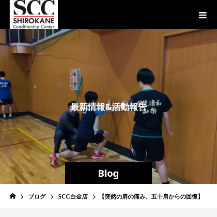
最
新
情
報
&
活
動
報
告
Blog
ブログ
SCC白金店
【突然の肩の痛み、五十肩からの回復】