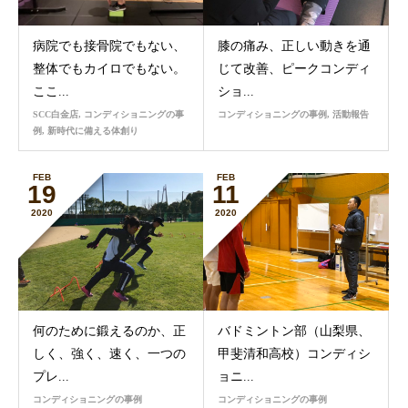
病院でも接骨院でもない、
膝の痛み、正しい動きを通
整体でもカイロでもない。
じて改善、ピークコンディ
ここ...
ショ...
SCC白金店
,
コンディショニングの事
コンディショニングの事例
,
活動報告
例
,
新時代に備える体創り
FEB
FEB
19
11
2020
2020
何のために鍛えるのか、正
バドミントン部（山梨県、
しく、強く、速く、一つの
甲斐清和高校）コンディシ
プレ...
ョニ...
コンディショニングの事例
コンディショニングの事例