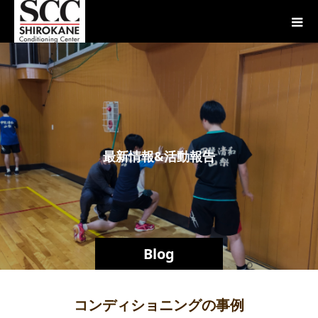
最
新
情
報
&
活
動
報
告
Blog
コンディショニングの事例