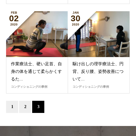
FEB
JAN
02
30
2020
2020
作業療法士、硬い足首、自
駆け出しの理学療法士、円
身の体を通じて柔らかくす
背、反り腰、姿勢改善につ
るた...
いて...
コンディショニングの事例
コンディショニングの事例
1
2
3