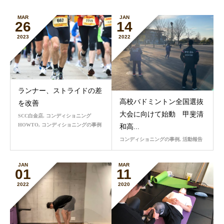
MAR
JAN
26
14
2023
2022
ランナー、ストライドの差
高校バドミントン全国選抜
を改善
大会に向けて始動 甲斐清
SCC白金店
,
コンディショニング
HOWTO
,
コンディショニングの事例
和高...
コンディショニングの事例
,
活動報告
JAN
MAR
01
11
2022
2020