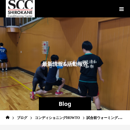
最
新
情
報
&
活
動
報
告
Blog
ブログ
コンディショニングHOWTO
試合前ウォーミングアップで大切なことは何？【解説動画付き】