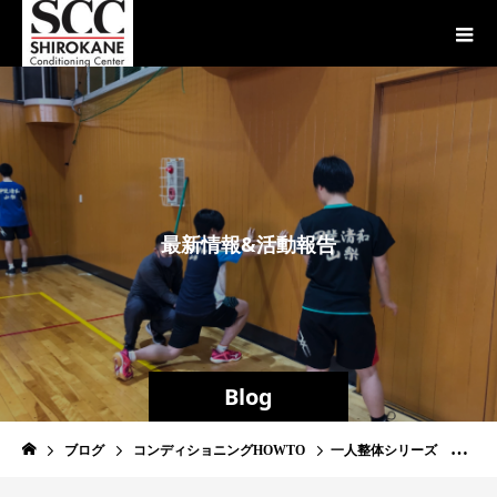
最
新
情
報
&
活
動
報
告
Blog
ブログ
コンディショニングHOWTO
一人整体シリーズ 硬い『足首』が曲がる 前編