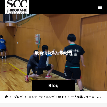
最
新
情
報
&
活
動
報
告
Blog
ブログ
コンディショニングHOWTO
一人整体シリーズ 『肩』が回りやすくなる