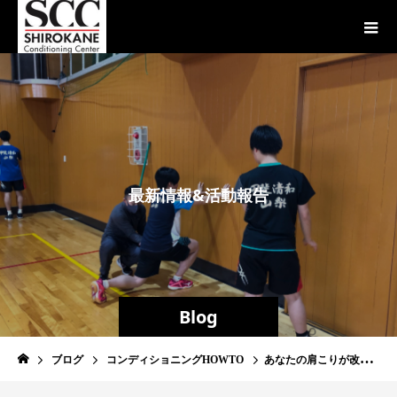
最
新
情
報
&
活
動
報
告
Blog
ブログ
コンディショニングHOWTO
あなたの肩こりが改善しないのは、やり方が〇〇だから