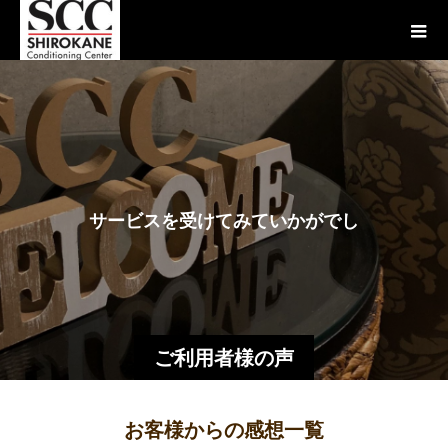
サ
ー
ビ
ス
を
受
け
て
み
て
い
か
が
で
し
た
か
？
ご利用者様の声
お客様からの感想一覧