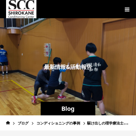
最
新
情
報
&
活
動
報
告
Blog
ブログ
コンディショニングの事例
駆け出しの理学療法士、円背、反り腰、姿勢改善についてコンディショニングを学ぶ