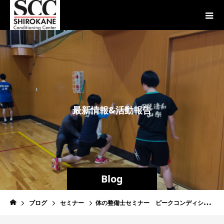
最
新
情
報
&
活
動
報
告
Blog
ブログ
セミナー
体の整備士セミナー ピークコンディショニングセミナー3 日常動作からスポーツ動作への応用